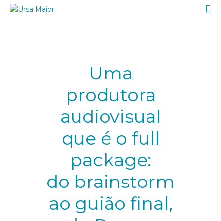
A TOCA
Serviços
Contactos
Uma
produtora
audiovisual
que é o full
package:
do brainstorm
ao guião final,